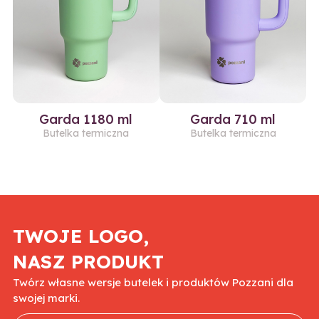
Garda 1180 ml
Garda 710 ml
Butelka termiczna
Butelka termiczna
TWOJE LOGO,
NASZ PRODUKT
Twórz własne wersje butelek i produktów Pozzani dla
swojej marki.