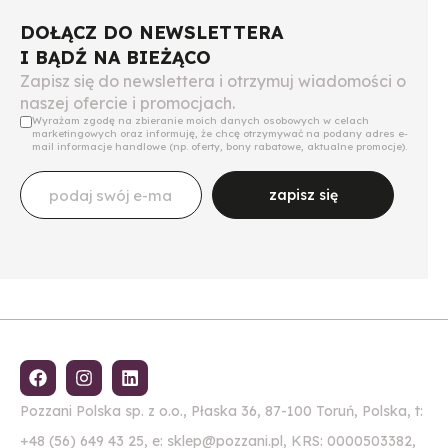
DOŁĄCZ DO NEWSLETTERA
I BĄDŹ NA BIEŻĄCO
Zapisz się do newslettera i otrzymuj wiadomości o
naszej ofercie i promocjach.
Wyrażam zgodę na zbieranie moich danych osobowych w celach
marketingowych oraz informuję, że chcę otrzymywać na podany adres e-
mail informacje handlowe (np. oferty, bony rabatowe, aktualne promocje).
zapisz się
Pozzani Polska sp. z o.o., Płaska 36, 87-100 Toruń, Polska, t:
+48 (56) 649 43 25, e: sklep@pozzani.pl, KRS: 0000503382,