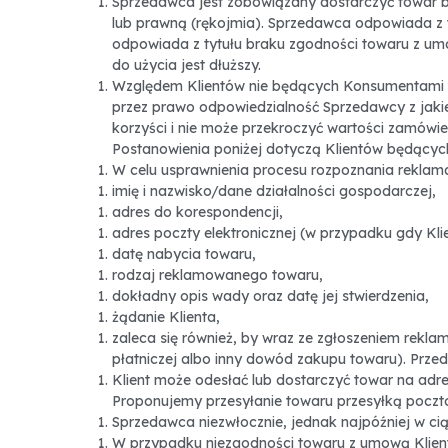
Sprzedawca jest zobowiązany dostarczyć towar b
lub prawną (rękojmia). Sprzedawca odpowiada z t
odpowiada z tytułu braku zgodności towaru z umową
do użycia jest dłuższy.
Względem Klientów nie będących Konsumentami b
przez prawo odpowiedzialność Sprzedawcy z jakie
korzyści i nie może przekroczyć wartości zamówi
Postanowienia poniżej dotyczą Klientów będącyc
W celu usprawnienia procesu rozpoznania reklamac
imię i nazwisko/dane działalności gospodarczej,
adres do korespondencji,
adres poczty elektronicznej (w przypadku gdy Kl
datę nabycia towaru,
rodzaj reklamowanego towaru,
dokładny opis wady oraz datę jej stwierdzenia,
żądanie Klienta,
zaleca się również, by wraz ze zgłoszeniem rekl
płatniczej albo inny dowód zakupu towaru). Przed
Klient może odesłać lub dostarczyć towar na adre
Proponujemy przesyłanie towaru przesyłką pocz
Sprzedawca niezwłocznie, jednak najpóźniej w ciąg
W przypadku niezgodności towaru z umową Klien