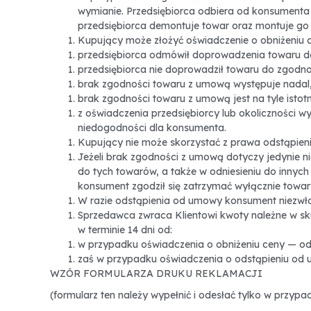
wymianie. Przedsiębiorca odbiera od konsumenta 
przedsiębiorca demontuje towar oraz montuje go
Kupujący może złożyć oświadczenie o obniżeniu 
przedsiębiorca odmówił doprowadzenia towaru d
przedsiębiorca nie doprowadził towaru do zgodn
brak zgodności towaru z umową występuje nadal
brak zgodności towaru z umową jest na tyle isto
z oświadczenia przedsiębiorcy lub okoliczności 
niedogodności dla konsumenta.
Kupujący nie może skorzystać z prawa odstąpieni
Jeżeli brak zgodności z umową dotyczy jedynie 
do tych towarów, a także w odniesieniu do innyc
konsument zgodził się zatrzymać wyłącznie towa
W razie odstąpienia od umowy konsument niezwłoc
Sprzedawca zwraca Klientowi kwoty należne w sku
w terminie 14 dni od:
w przypadku oświadczenia o obniżeniu ceny — od
zaś w przypadku oświadczenia o odstąpieniu od 
WZÓR FORMULARZA DRUKU REKLAMACJI
(formularz ten należy wypełnić i odesłać tylko w przypa