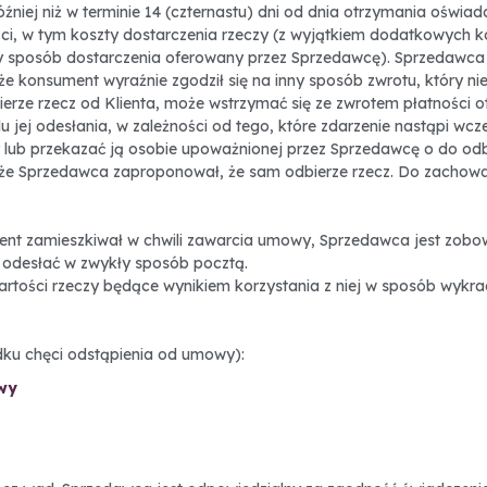
źniej niż w terminie 14 (czternastu) dni od dnia otrzymania oświ
ści, w tym koszty dostarczenia rzeczy (z wyjątkiem dodatkowych 
ły sposób dostarczenia oferowany przez Sprzedawcę). Sprzedawca 
e konsument wyraźnie zgodził się na inny sposób zwrotu, który nie
erze rzecz od Klienta, może wstrzymać się ze zwrotem płatności o
jej odesłania, w zależności od tego, które zdarzenie nastąpi wcze
 lub przekazać ją osobie upoważnionej przez Sprzedawcę o do odbio
 że Sprzedawca zaproponował, że sam odbierze rzecz. Do zachowan
lient zamieszkiwał w chwili zawarcia umowy, Sprzedawca jest zobo
j odesłać w zwykły sposób pocztą.
artości rzeczy będące wynikiem korzystania z niej w sposób wykra
adku chęci odstąpienia od umowy):
owy