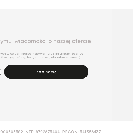
rzymuj wiadomości o naszej ofercie
ch w celach marketingowych oraz informuję, że chcę
owe (np. oferty, bony rabatowe, aktualne promocje).
zapisz się
KRS: 0000503382, NIP: 8792673404, REGON: 341556437