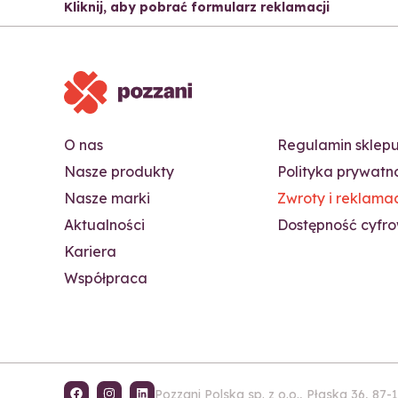
Kliknij, aby pobrać formularz reklamacji
O nas
Regulamin sklep
Nasze produkty
Polityka prywatn
Nasze marki
Zwroty i reklama
Aktualności
Dostępność cyfr
Kariera
Współpraca
Pozzani Polska sp. z o.o., Płaska 36, 8