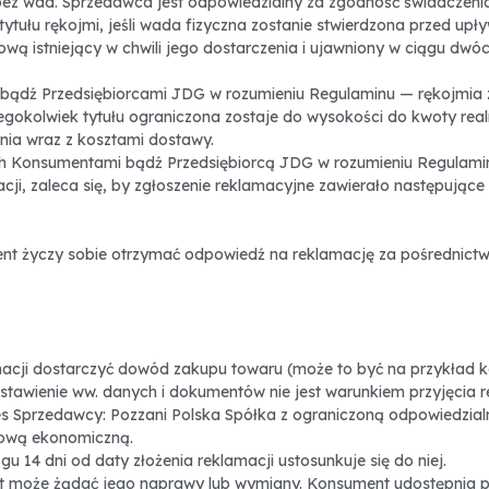
ez wad. Sprzedawca jest odpowiedzialny za zgodność świadczeni
ytułu rękojmi, jeśli wada fizyczna zostanie stwierdzona przed up
 istniejący w chwili jego dostarczenia i ujawniony w ciągu dwóch 
ądź Przedsiębiorcami JDG w rozumieniu Regulaminu — rękojmia 
gokolwiek tytułu ograniczona zostaje do wysokości do kwoty realn
enia wraz z kosztami dostawy.
h Konsumentami bądź Przedsiębiorcą JDG w rozumieniu Regulamin
ji, zaleca się, by zgłoszenie reklamacyjne zawierało następujące
ient życzy sobie otrzymać odpowiedź na reklamację za pośrednictw
amacji dostarczyć dowód zakupu towaru (może to być na przykład k
stawienie ww. danych i dokumentów nie jest warunkiem przyjęcia r
s Sprzedawcy: Pozzani Polska Spółka z ograniczoną odpowiedzialno
tową ekonomiczną.
u 14 dni od daty złożenia reklamacji ustosunkuje się do niej.
t może żądać jego naprawy lub wymiany. Konsument udostępnia pr