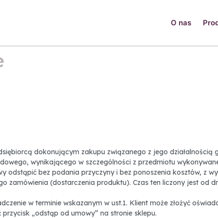
O nas
Pro
e
iębiorcą dokonującym zakupu związanego z jego działalnością go
odowego, wynikającego w szczególności z przedmiotu wykonywanej 
 odstąpić bez podania przyczyny i bez ponoszenia kosztów, z wyją
o zamówienia (dostarczenia produktu). Czas ten liczony jest od dn
dczenie w terminie wskazanym w ust.1. Klient może złożyć oświa
 przycisk „odstąp od umowy” na stronie sklepu.