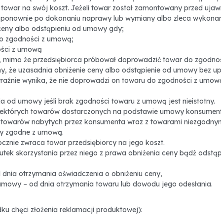
towar na swój koszt. Jeżeli towar został zamontowany przed uja
 ponownie po dokonaniu naprawy lub wymiany albo zleca wykonani
ceny albo odstąpieniu od umowy gdy;
o zgodności z umową;
ości z umową
, mimo że przedsiębiorca próbował doprowadzić towar do zgodno
tny, że uzasadnia obniżenie ceny albo odstąpienie od umowy bez 
wyraźnie wynika, że nie doprowadzi on towaru do zgodności z umo
a od umowy jeśli brak zgodności towaru z umową jest nieistotny.
niektórych towarów dostarczonych na podstawie umowy konsument
h towarów nabytych przez konsumenta wraz z towarami niezgodnym
ry zgodne z umową.
znie zwraca towar przedsiębiorcy na jego koszt.
tek skorzystania przez niego z prawa obniżenia ceny bądź odstąpi
 dnia otrzymania oświadczenia o obniżeniu ceny,
umowy – od dnia otrzymania towaru lub dowodu jego odesłania.
dku chęci złożenia reklamacji produktowej):