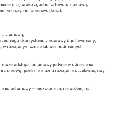
wnieniem się braku zgodności towaru z umową,
e tych czynności na swój koszt.
ści z umową;
uprzedniego skorzystania z naprawy bądź wymiany;
wą w rozsądnym czasie lub bez nadmiernych
 może odstąpić od umowy jedynie w odniesieniu
i z umową, jeżeli nie można rozsądnie oczekiwać, aby
enia od umowy — niezwłocznie, nie później niż