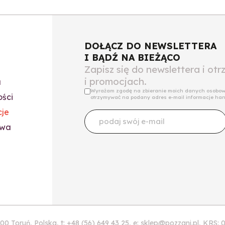
DOŁĄCZ DO NEWSLETTERA
I BĄDŹ NA BIEŻĄCO
Zapisz się do newslettera i ot
i promocjach.
u
Wyrażam zgodę na zbieranie moich danych osobowy
ości
otrzymywać na podany adres e-mail informacje handl
cje
owa
7-100 Toruń, Polska, t: +48 (56) 649 43 25, e: sklep@pozzani.pl, 