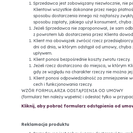
Sprzedawca jest zobowiązany niezwłocznie, nie pó
Klientowi wszystkie dokonane przez niego płatno
sposobu dostarczenia innego niż najtańszy zwyk
sposobu zapłaty, jakiego użył konsument, chyba ż
Jeżeli Sprzedawca nie zaproponował, że sam odbi
z powrotem lub dostarczenia przez Klienta dowodu 
Klient ma obowiązek zwrócić rzecz przedsiębiorcy
dni od dnia, w którym odstąpił od umowy, chyba
upływem.
Klient ponosi bezpośrednie koszty zwrotu rzeczy.
Jeżeli rzecz dostarczono do miejsca, w którym K
gdy ze względu na charakter rzeczy nie można je
Klient ponosi odpowiedzialność za zmniejszenie w
cech i funkcjonowania rzeczy.
WZÓR FORMULARZA ODSTĄPIENIA OD UMOWY
(formularz ten należy wypełnić i odesłać tylko w przyp
Kliknij, aby pobrać formularz odstąpienia od um
Reklamacja produktu