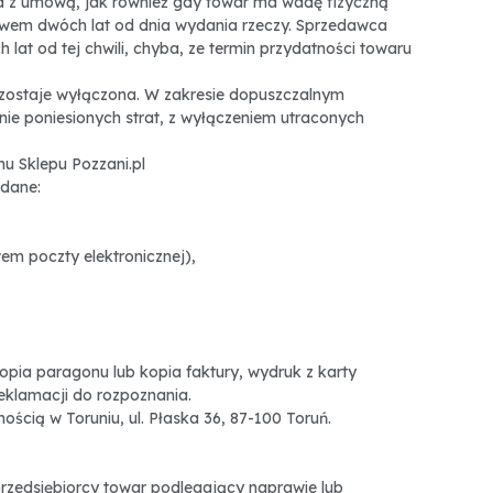
a z umową, jak również gdy towar ma wadę fizyczną
ływem dwóch lat od dnia wydania rzeczy. Sprzedawca
lat od tej chwili, chyba, ze termin przydatności towaru
zostaje wyłączona. W zakresie dopuszczalnym
ie poniesionych strat, z wyłączeniem utraconych
u Sklepu Pozzani.pl
 dane:
em poczty elektronicznej),
opia paragonu lub kopia faktury, wydruk z karty
eklamacji do rozpoznania.
ścią w Toruniu, ul. Płaska 36, 87-100 Toruń.
zedsiębiorcy towar podlegający naprawie lub